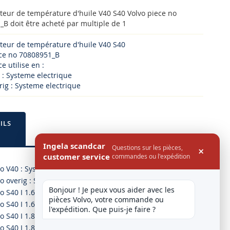
teur de température d'huile V40 S40 Volvo piece no
B doit être acheté par multiple de 1
teur de température d'huile V40 S40
ece no 70808951_B
e utilise en :
 : Systeme electrique
rig : Systeme electrique
ILS
Ingela scandcar
Questions sur les pièces,
×
customer service
commandes ou l'expédition
o V40 : Systeme electrique
o overig : Systeme electrique
Bonjour ! Je peux vous aider avec les 
o S40 I 1.6 03.99-12.03
pièces Volvo, votre commande ou 
o S40 I 1.6 09.95-08.99
l'expédition. Que puis-je faire ?
o S40 I 1.8 03.99-12.03
o S40 I 1.8 07.95-08.99