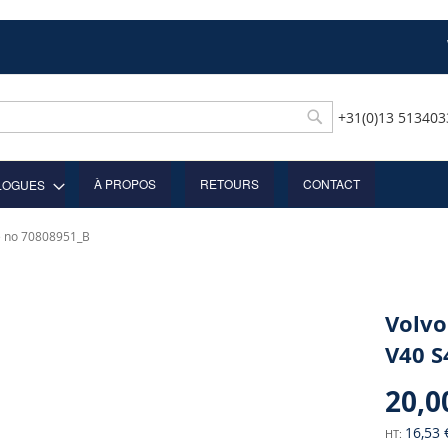
+31(0)13 51340
Rechercher
À PROPOS
RETOURS
CONTACT
LOGUES
ce no 70808951_B
Volvo
V40 S
20,0
16,53 