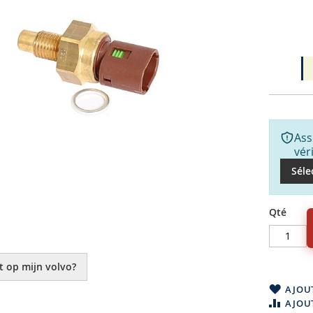
Ass
vér
Séle
Qté
t op mijn volvo?
AJOUT
AJOU