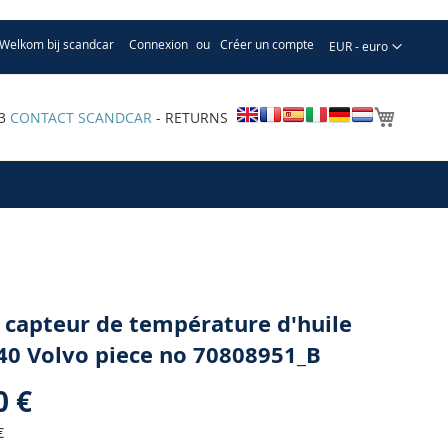
Welkom bij scandcar
Connexion
Créer un compte
Devise
EUR - euro
Mon pa
33
CONTACT SCANDCAR
- RETURNS
 capteur de température d'huile
40 Volvo piece no 70808951_B
0 €
€