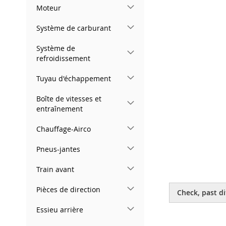
gallery
Moteur
Système de carburant
Système de
refroidissement
Tuyau d'échappement
Boîte de vitesses et
entraînement
Chauffage-Airco
Pneus-jantes
Train avant
Skip
to
Pièces de direction
Check, past di
the
beginning
Essieu arrière
of
the