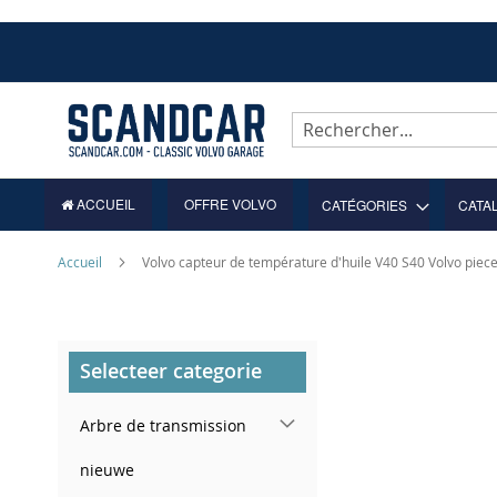
Allez
au
contenu
Rechercher
ACCUEIL
OFFRE VOLVO
CATÉGORIES
CATA
Accueil
Volvo capteur de température d'huile V40 S40 Volvo pie
Skip
Selecteer categorie
to
the
end
Arbre de transmission
of
the
nieuwe
images