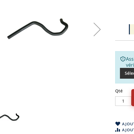
Ass
vér
Séle
Qté
AJOUT
AJOU