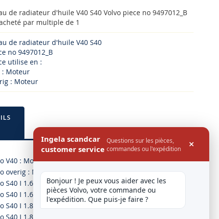
au de radiateur d'huile V40 S40 Volvo piece no 9497012_B
 acheté par multiple de 1
au de radiateur d'huile V40 S40
ece no 9497012_B
e utilise en :
 : Moteur
rig : Moteur
ILS
Ingela scandcar
Questions sur les pièces,
×
customer service
commandes ou l'expédition
vo V40 : Moteur
o overig : Moteur
Bonjour ! Je peux vous aider avec les 
o S40 I 1.6 03.99-12.03
pièces Volvo, votre commande ou 
o S40 I 1.6 09.95-08.99
l'expédition. Que puis-je faire ?
o S40 I 1.8 03.99-12.03
o S40 I 1.8 06.01-08.03