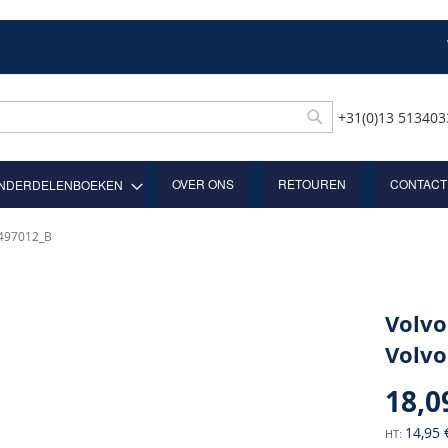
+31(0)13 51340
Rechercher
OVER ONS
RETOUREN
CONTACT
NDERDELENBOEKEN
 9497012_B
Volvo
Volvo
18,0
14,95 