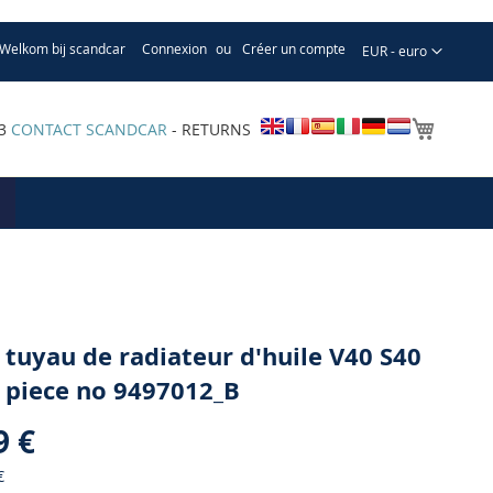
Welkom bij scandcar
Connexion
Créer un compte
Devise
EUR - euro
Mon pa
33
CONTACT SCANDCAR
- RETURNS
 tuyau de radiateur d'huile V40 S40
 piece no 9497012_B
9 €
€