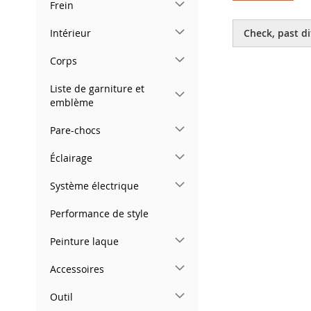
Frein
Skip
to
Intérieur
Check, past di
the
beginning
Corps
of
the
Liste de garniture et
images
emblème
gallery
Pare-chocs
Éclairage
Système électrique
Performance de style
Peinture laque
Accessoires
Outil