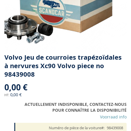
Skip
Volvo Jeu de courroies trapézoïdales
to
à nervures Xc90 Volvo piece no
the
98439008
beginning
of
0,00 €
the
images
0,00 €
gallery
ACTUELLEMENT INDISPONIBLE, CONTACTEZ-NOUS
POUR CONNAÎTRE LA DISPONIBILITÉ
Voorraad info
Numéro de pièce de la voiture
98439008