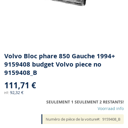
Skip
Volvo Bloc phare 850 Gauche 1994+
to
9159408 budget Volvo piece no
the
9159408_B
beginning
of
111,71 €
the
images
92,32 €
gallery
SEULEMENT 1 SEULEMENT 2 RESTANTS!
Voorraad info
Numéro de pièce de la voiture
9159408_B