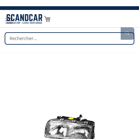
Allez
au
Mon panier
contenu
Rec
Skip
to
the
end
of
the
images
gallery