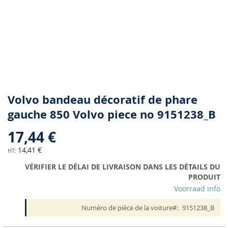
Skip
Volvo bandeau décoratif de phare
to
gauche 850 Volvo piece no 9151238_B
the
beginning
17,44 €
of
the
14,41 €
images
VÉRIFIER LE DÉLAI DE LIVRAISON DANS LES DÉTAILS DU
gallery
PRODUIT
Voorraad info
Numéro de pièce de la voiture
9151238_B