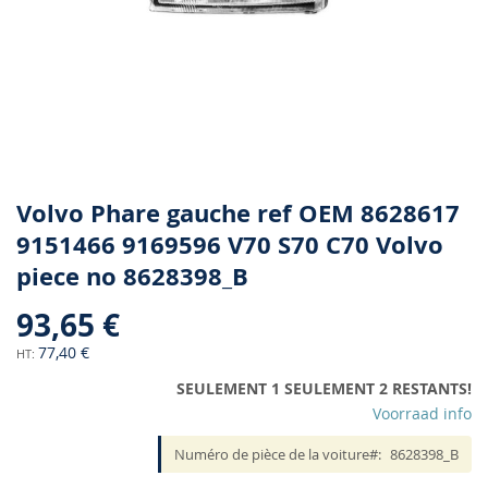
Skip
Volvo Phare gauche ref OEM 8628617
to
9151466 9169596 V70 S70 C70 Volvo
the
piece no 8628398_B
beginning
of
93,65 €
the
images
77,40 €
gallery
SEULEMENT 1 SEULEMENT 2 RESTANTS!
Voorraad info
Numéro de pièce de la voiture
8628398_B