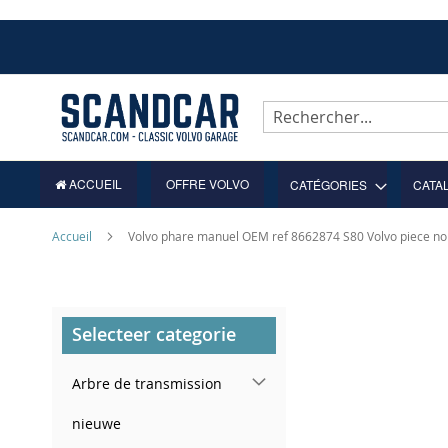
Allez
au
contenu
Rechercher
ACCUEIL
OFFRE VOLVO
CATÉGORIES
CATA
Accueil
Volvo phare manuel OEM ref 8662874 S80 Volvo piece n
Skip
Selecteer categorie
to
the
end
Arbre de transmission
of
the
nieuwe
images