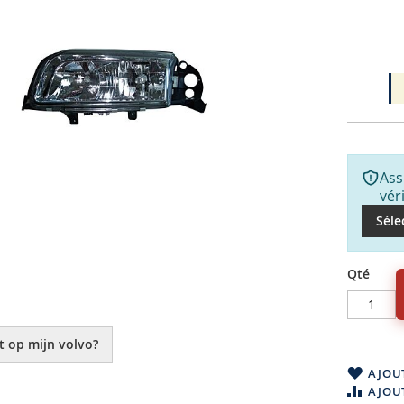
Ass
vér
Séle
Qté
t op mijn volvo?
AJOUT
AJOU