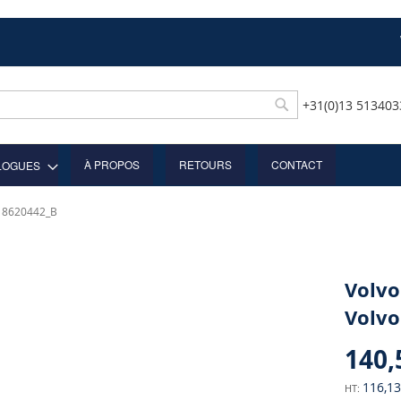
+31(0)13 51340
Rechercher
À PROPOS
RETOURS
CONTACT
LOGUES
o 8620442_B
Volvo
Volvo
140,
116,13