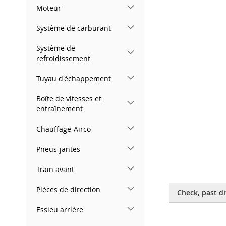
gallery
Moteur
Système de carburant
Système de
refroidissement
Tuyau d'échappement
Boîte de vitesses et
entraînement
Chauffage-Airco
Pneus-jantes
Train avant
Skip
to
Pièces de direction
Check, past di
the
beginning
Essieu arrière
of
the