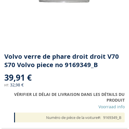
Skip
Volvo verre de phare droit droit V70
to
S70 Volvo piece no 9169349_B
the
beginning
39,91 €
of
the
32,98 €
images
VÉRIFIER LE DÉLAI DE LIVRAISON DANS LES DÉTAILS DU
gallery
PRODUIT
Voorraad info
Numéro de pièce de la voiture
9169349_B