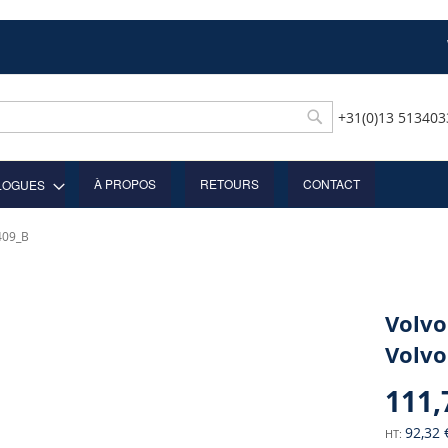
+31(0)13 51340
Rechercher
À PROPOS
RETOURS
CONTACT
LOGUES
409_B
Volvo
Volvo
111,
92,32 