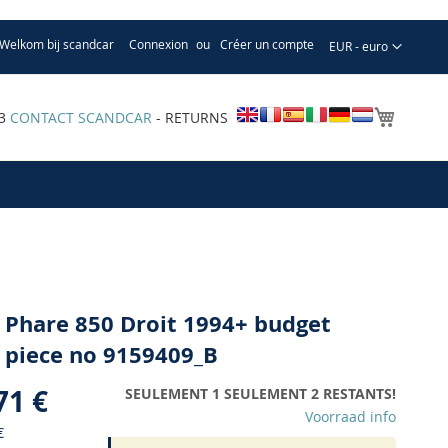
Welkom bij scandcar
Connexion
Créer un compte
Devise
EUR - euro
Mon pa
33
CONTACT SCANDCAR
- RETURNS
 Phare 850 Droit 1994+ budget
 piece no 9159409_B
71 €
SEULEMENT 1 SEULEMENT 2 RESTANTS!
Voorraad info
€