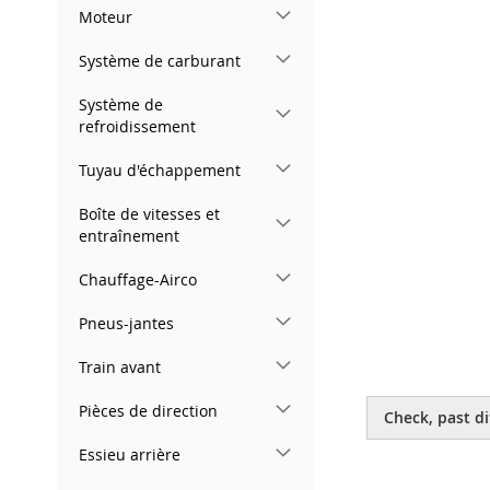
gallery
Moteur
Système de carburant
Système de
refroidissement
Tuyau d'échappement
Boîte de vitesses et
entraînement
Chauffage-Airco
Pneus-jantes
Train avant
Skip
to
Pièces de direction
Check, past di
the
beginning
Essieu arrière
of
the