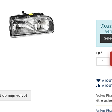
Ass
vér
Séle
Qté
AJOUT
AJOU
t op mijn volvo?
Volvo Pha
être ache
Volvo Pha