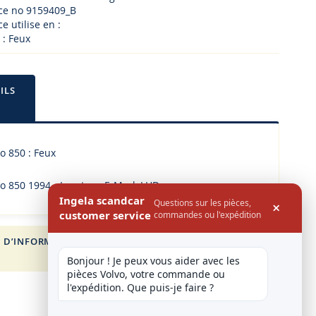
ece no 9159409_B
e utilise en :
 : Feux
ILS
o 850 : Feux
vo 850 1994 - Low type E-Mark LHD
Ingela scandcar
Questions sur les pièces,
×
customer service
commandes ou l'expédition
 D’INFORMATION
FOR VOLVO
Bonjour ! Je peux vous aider avec les 
pièces Volvo, votre commande ou 
l'expédition. Que puis-je faire ?