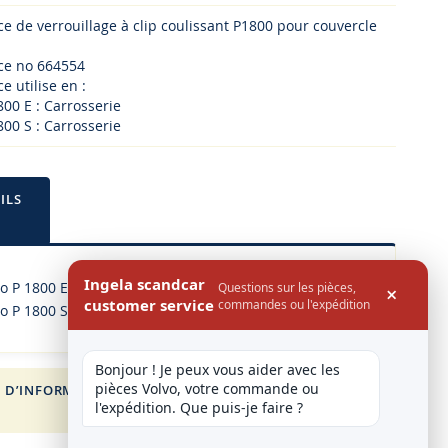
ce de verrouillage à clip coulissant P1800 pour couvercle
ece no 664554
e utilise en :
800 E : Carrosserie
800 S : Carrosserie
ILS
Ingela scandcar
o P 1800 E : Carrosserie
Questions sur les pièces,
×
customer service
commandes ou l'expédition
o P 1800 S : Carrosserie
Bonjour ! Je peux vous aider avec les 
pièces Volvo, votre commande ou 
 D’INFORMATION
FOR VOLVO
l'expédition. Que puis-je faire ?