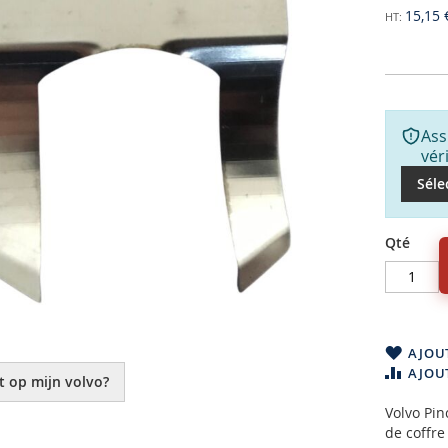
15,15 
Ass
vér
Séle
Qté
AJOUT
AJOU
t op mijn volvo?
Volvo Pin
de coffre