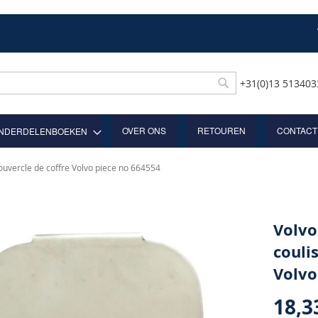
+31(0)13 51340
Rechercher
OVER ONS
RETOUREN
CONTACT
NDERDELENBOEKEN
couvercle de coffre Volvo piece no 664554
Volvo
couli
Volvo
18,3