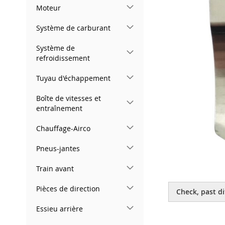
gallery
Moteur
Système de carburant
Système de
refroidissement
Tuyau d'échappement
Boîte de vitesses et
entraînement
Chauffage-Airco
Pneus-jantes
Train avant
Skip
to
Pièces de direction
Check, past di
the
beginning
Essieu arrière
of
the