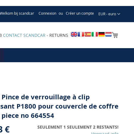
Welkom bij scandcar
Connexion
Créer un compte
Devise
EUR - euro
Mon pa
33
CONTACT SCANDCAR
- RETURNS
 Pince de verrouillage à clip
ssant P1800 pour couvercle de coffre
 piece no 664554
3 €
SEULEMENT 1 SEULEMENT 2 RESTANTS!
Voorraad info