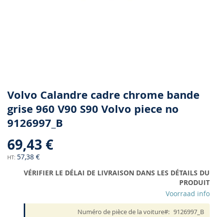
Skip
Volvo Calandre cadre chrome bande
to
grise 960 V90 S90 Volvo piece no
the
9126997_B
beginning
of
69,43 €
the
images
57,38 €
gallery
VÉRIFIER LE DÉLAI DE LIVRAISON DANS LES DÉTAILS DU
PRODUIT
Voorraad info
Numéro de pièce de la voiture
9126997_B