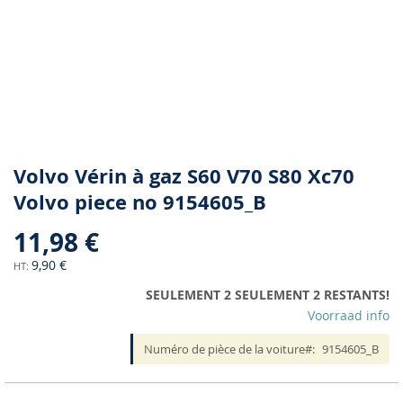
Skip
Volvo Vérin à gaz S60 V70 S80 Xc70
to
Volvo piece no 9154605_B
the
beginning
11,98 €
of
the
9,90 €
images
SEULEMENT 2 SEULEMENT 2 RESTANTS!
gallery
Voorraad info
Numéro de pièce de la voiture
9154605_B