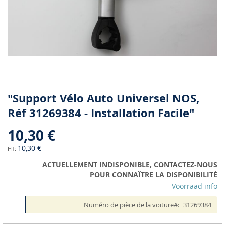
Skip
"Support Vélo Auto Universel NOS,
to
Réf 31269384 - Installation Facile"
the
beginning
10,30 €
of
the
10,30 €
images
ACTUELLEMENT INDISPONIBLE, CONTACTEZ-NOUS
gallery
POUR CONNAÎTRE LA DISPONIBILITÉ
Voorraad info
Numéro de pièce de la voiture
31269384