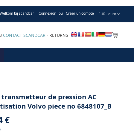
Welkom bij scandcar
Connexion
Créer un compte
Devise
EUR - euro
Mon pa
33
CONTACT SCANDCAR
- RETURNS
 transmetteur de pression AC
tisation Volvo piece no 6848107_B
4 €
€