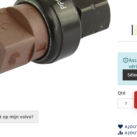
Ass
vér
Séle
Qté
t op mijn volvo?
AJOUT
AJOU