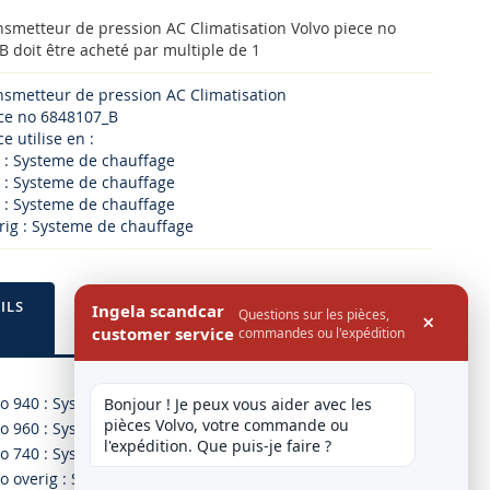
nsmetteur de pression AC Climatisation Volvo piece no
 doit être acheté par multiple de 1
nsmetteur de pression AC Climatisation
ece no 6848107_B
e utilise en :
 : Systeme de chauffage
 : Systeme de chauffage
 : Systeme de chauffage
rig : Systeme de chauffage
ILS
Ingela scandcar
Questions sur les pièces,
×
customer service
commandes ou l'expédition
vo 940 : Systeme de chauffage
Bonjour ! Je peux vous aider avec les 
pièces Volvo, votre commande ou 
vo 960 : Systeme de chauffage
l'expédition. Que puis-je faire ?
vo 740 : Systeme de chauffage
vo overig : Systeme de chauffage