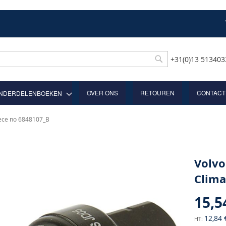
+31(0)13 51340
Rechercher
OVER ONS
RETOUREN
CONTACT
NDERDELENBOEKEN
iece no 6848107_B
Volvo
Clima
15,5
12,84 