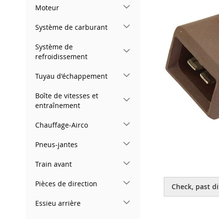
gallery
Moteur
Système de carburant
Système de
refroidissement
Tuyau d'échappement
Boîte de vitesses et
entraînement
Chauffage-Airco
Pneus-jantes
Train avant
Skip
to
Pièces de direction
Check, past di
the
beginning
Essieu arrière
of
the