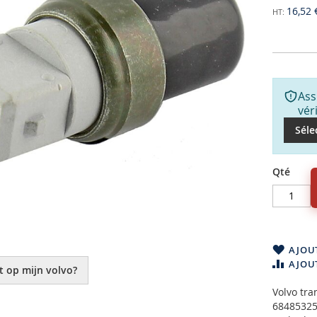
16,52 
Ass
vér
Séle
Qté
AJOUT
AJOU
t op mijn volvo?
Volvo tr
68485325 