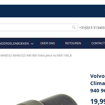
+31(0)13 51340
Rechercher
OVER ONS
RETOUREN
CONTACT
NDERDELENBOEKEN
ef 6848532 68485325 940 960 Volvo piece no 6841188_B
Volvo
Clima
940 9
19,9