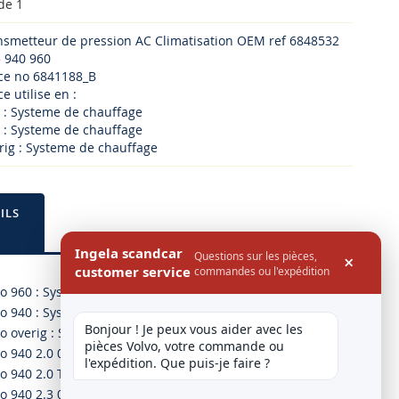
de 1
ansmetteur de pression AC Climatisation OEM ref 6848532
 940 960
ece no 6841188_B
e utilise en :
 : Systeme de chauffage
 : Systeme de chauffage
rig : Systeme de chauffage
ILS
Ingela scandcar
Questions sur les pièces,
×
customer service
commandes ou l'expédition
vo 960 : Systeme de chauffage
vo 940 : Systeme de chauffage
Bonjour ! Je peux vous aider avec les 
vo overig : Systeme de chauffage
pièces Volvo, votre commande ou 
o 940 2.0 01.92-07.94
l'expédition. Que puis-je faire ?
o 940 2.0 Turbo 08.90-12.94
o 940 2.3 08.90-12.94