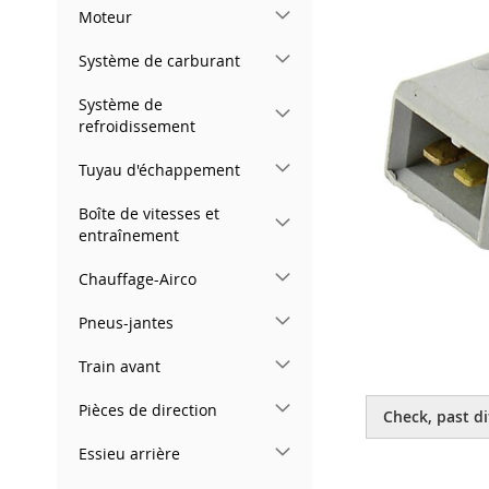
gallery
Moteur
Système de carburant
Système de
refroidissement
Tuyau d'échappement
Boîte de vitesses et
entraînement
Chauffage-Airco
Pneus-jantes
Train avant
Skip
to
Pièces de direction
Check, past di
the
beginning
Essieu arrière
of
the