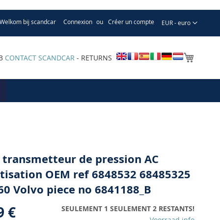
Welkom bij scandcar
Connexion
Créer un compte
Devise
EUR - euro
Mon pa
33
CONTACT SCANDCAR
- RETURNS
 transmetteur de pression AC
tisation OEM ref 6848532 68485325
60 Volvo piece no 6841188_B
9 €
SEULEMENT 1 SEULEMENT 2 RESTANTS!
Voorraad info