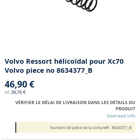
Skip
Volvo Ressort hélicoïdal pour Xc70
to
Volvo piece no 8634377_B
the
beginning
46,90 €
of
the
38,76 €
images
VÉRIFIER LE DÉLAI DE LIVRAISON DANS LES DÉTAILS DU
gallery
PRODUIT
Voorraad info
Numéro de pièce de la voiture
8634377_B