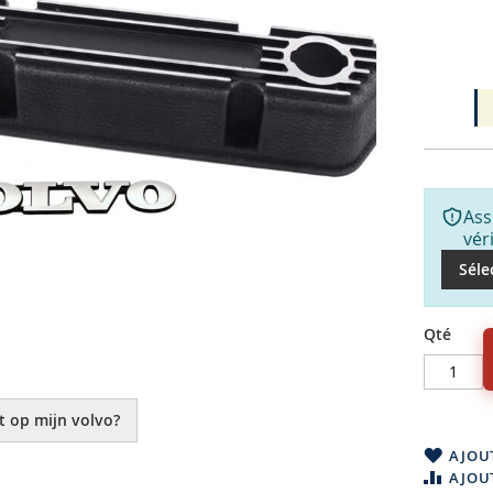
Ass
vér
Séle
Qté
t op mijn volvo?
AJOUT
AJOU