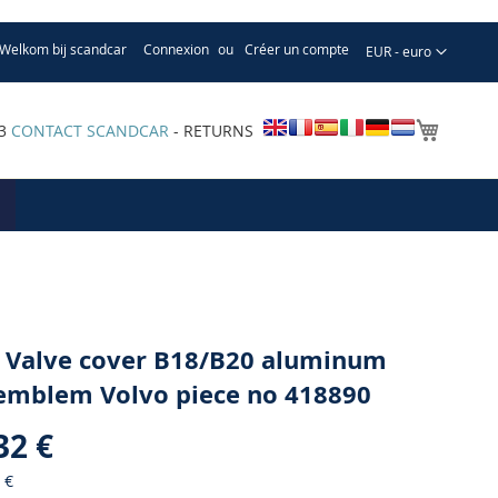
Welkom bij scandcar
Connexion
Créer un compte
Devise
EUR - euro
Mon pa
33
CONTACT SCANDCAR
- RETURNS
 Valve cover B18/B20 aluminum
emblem Volvo piece no 418890
32 €
 €