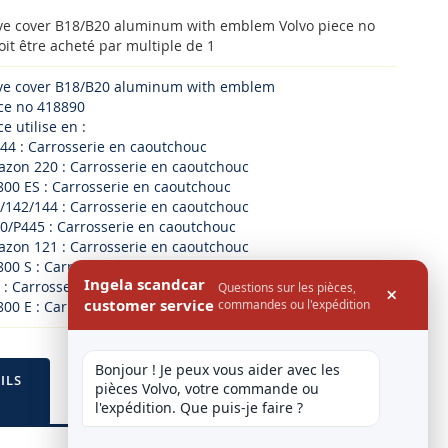
lve cover B18/B20 aluminum with emblem Volvo piece no
it être acheté par multiple de 1
lve cover B18/B20 aluminum with emblem
ece no 418890
e utilise en :
44 : Carrosserie en caoutchouc
azon 220 : Carrosserie en caoutchouc
800 ES : Carrosserie en caoutchouc
/142/144 : Carrosserie en caoutchouc
0/P445 : Carrosserie en caoutchouc
azon 121 : Carrosserie en caoutchouc
800 S : Carrosserie en caoutchouc
Ingela scandcar
 : Carrosserie en caoutchouc
Questions sur les pièces,
×
customer service
commandes ou l'expédition
800 E : Carrosserie en caoutchouc
Bonjour ! Je peux vous aider avec les 
ILS
pièces Volvo, votre commande ou 
l'expédition. Que puis-je faire ?