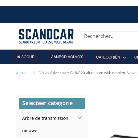
Allez
au
contenu
Rechercher
ACCUEIL
AANBOD VOLVO’S
CATEGORIËN
O
Accueil
Volvo Valve cover B18/B20 aluminum with emblem Volvo 
Skip
Selecteer categorie
to
the
end
Arbre de transmission
of
the
nieuwe
images