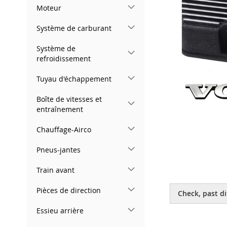
gallery
Moteur
Système de carburant
Système de
refroidissement
Tuyau d'échappement
Boîte de vitesses et
entraînement
Chauffage-Airco
Pneus-jantes
Train avant
Skip
to
Pièces de direction
Check, past di
the
beginning
Essieu arrière
of
the