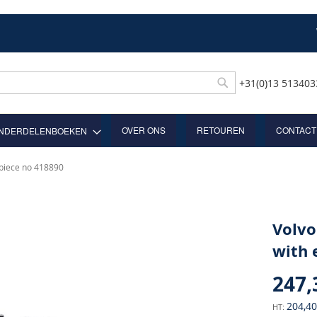
+31(0)13 51340
Rechercher
OVER ONS
RETOUREN
CONTACT
NDERDELENBOEKEN
piece no 418890
Volvo
with 
247,
204,40