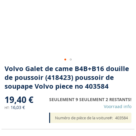
Skip
Volvo Galet de came B4B+B16 douille
to
de poussoir (418423) poussoir de
the
soupape Volvo piece no 403584
beginning
of
19,40 €
the
SEULEMENT 9 SEULEMENT 2 RESTANTS!
images
Voorraad info
16,03 €
gallery
Numéro de pièce de la voiture
403584