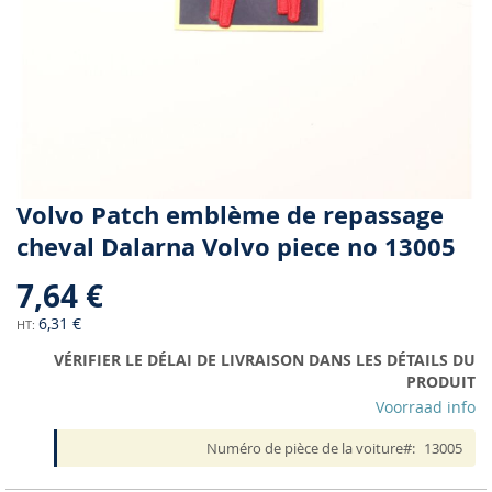
Skip
Volvo Patch emblème de repassage
to
cheval Dalarna Volvo piece no 13005
the
beginning
7,64 €
of
the
6,31 €
images
VÉRIFIER LE DÉLAI DE LIVRAISON DANS LES DÉTAILS DU
gallery
PRODUIT
Voorraad info
Numéro de pièce de la voiture
13005