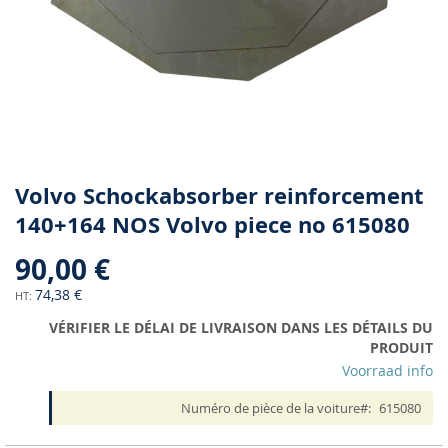
Skip
Volvo Schockabsorber reinforcement
to
140+164 NOS Volvo piece no 615080
the
beginning
90,00 €
of
the
74,38 €
images
VÉRIFIER LE DÉLAI DE LIVRAISON DANS LES DÉTAILS DU
gallery
PRODUIT
Voorraad info
Numéro de pièce de la voiture
615080