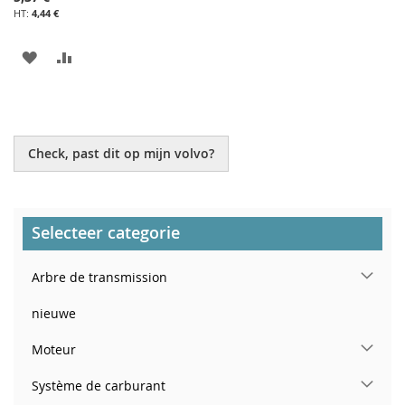
4,44 €
AJOUTER
AJOUTER
À
AU
MA
COMPARATEUR
LISTE
Check, past dit op mijn volvo?
D’ENVIE
Selecteer categorie
Arbre de transmission
nieuwe
Moteur
Système de carburant