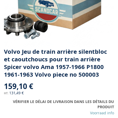
Skip
Volvo Jeu de train arrière silentbloc
to
et caoutchoucs pour train arrière
the
Spicer volvo Ama 1957-1966 P1800
beginning
of
1961-1963 Volvo piece no 500003
the
images
159,10 €
gallery
131,49 €
VÉRIFIER LE DÉLAI DE LIVRAISON DANS LES DÉTAILS DU
PRODUIT
Voorraad info