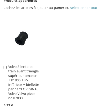
Produits apparentés
Cochez les articles à ajouter au panier ou
sélectionner tout
Volvo Silentbloc
Ajouter
train avant triangle
au
supérieur amazon
panier
+ P1800 + PV
inférieur + biellette
panhard ORIGINAL
Volvo Volvo piece
no 87033
5,37 €