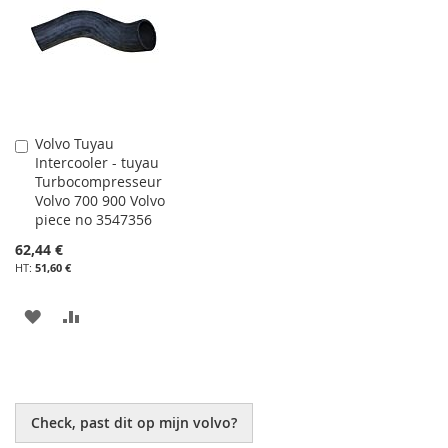
Volvo Tuyau
Ajouter
Intercooler - tuyau
au
Turbocompresseur
panier
Volvo 700 900 Volvo
piece no 3547356
62,44 €
51,60 €
AJOUTER
AJOUTER
À
AU
MA
COMPARATEUR
LISTE
Check, past dit op mijn volvo?