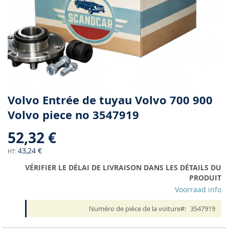
Skip
Volvo Entrée de tuyau Volvo 700 900
to
Volvo piece no 3547919
the
beginning
52,32 €
of
the
43,24 €
images
VÉRIFIER LE DÉLAI DE LIVRAISON DANS LES DÉTAILS DU
gallery
PRODUIT
Voorraad info
Numéro de pièce de la voiture
3547919