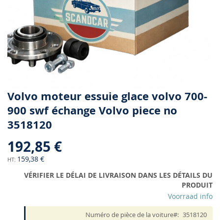
Skip
Volvo moteur essuie glace volvo 700-
to
900 swf échange Volvo piece no
the
3518120
beginning
of
192,85 €
the
images
159,38 €
gallery
VÉRIFIER LE DÉLAI DE LIVRAISON DANS LES DÉTAILS DU
PRODUIT
Voorraad info
Numéro de pièce de la voiture
3518120