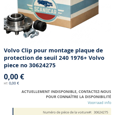
Skip
Volvo Clip pour montage plaque de
to
protection de seuil 240 1976+ Volvo
the
piece no 30624275
beginning
of
0,00 €
the
images
0,00 €
gallery
ACTUELLEMENT INDISPONIBLE, CONTACTEZ-NOUS
POUR CONNAÎTRE LA DISPONIBILITÉ
Voorraad info
Numéro de pièce de la voiture
30624275