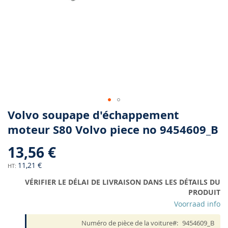
Skip
Volvo soupape d'échappement
to
moteur S80 Volvo piece no 9454609_B
the
beginning
13,56 €
of
the
11,21 €
images
VÉRIFIER LE DÉLAI DE LIVRAISON DANS LES DÉTAILS DU
gallery
PRODUIT
Voorraad info
Numéro de pièce de la voiture
9454609_B