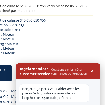
nt de culasse S40 C70 C30 V50 Volvo piece no 8642629_B
 acheté par multiple de 1
nt de culasse S40 C70 C30 V50
ece no 8642629_B
e utilise en :
 : Moteur
 : Moteur
rig : Moteur
 : Moteur
 : Moteur
Ingela scandcar
Questions sur les pièces,
×
ILS
customer service
commandes ou l'expédition
Bonjour ! Je peux vous aider avec les 
vo V50 : Moteur
pièces Volvo, votre commande ou 
vo V40 : Moteur
l'expédition. Que puis-je faire ?
o overig : Moteur