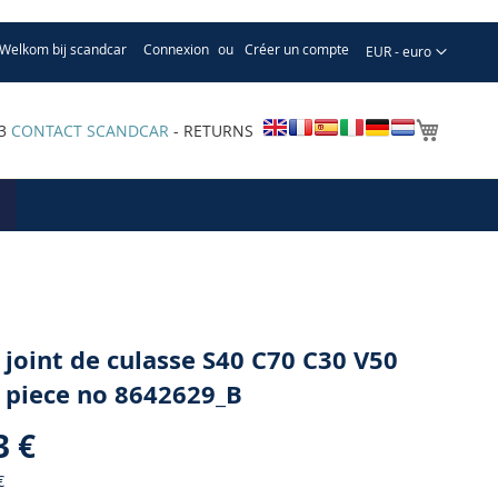
Welkom bij scandcar
Connexion
Créer un compte
Devise
EUR - euro
Mon pa
33
CONTACT SCANDCAR
- RETURNS
 joint de culasse S40 C70 C30 V50
 piece no 8642629_B
3 €
€