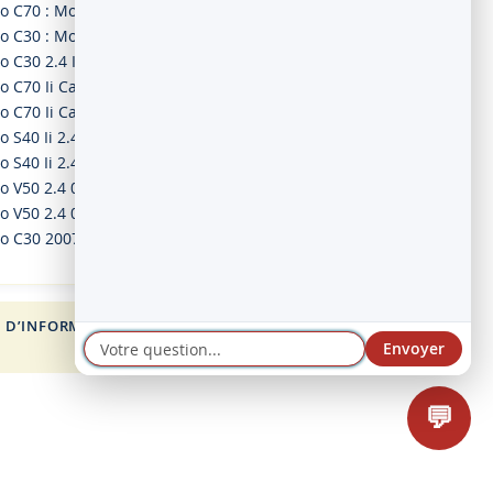
vo C70 : Moteur
vo C30 : Moteur
o C30 2.4 I 10.06-12.12
o C70 Ii Cabriolet 2.4 03.06-
o C70 Ii Cabriolet 2.4 I 03.06-
o S40 Ii 2.4 01.04-
o S40 Ii 2.4 01.04-
o V50 2.4 04.04-
o V50 2.4 04.04-
vo C30 2007 - 2013 5-CYL without Turbo Petr
 D’INFORMATION
FOR VOLVO
Envoyer
💬