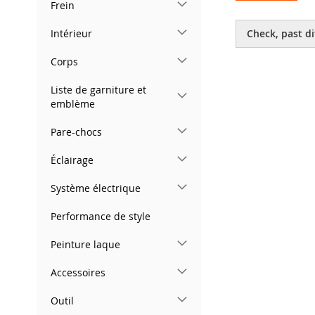
Frein
Skip
to
Intérieur
Check, past di
the
beginning
Corps
of
the
Liste de garniture et
images
emblème
gallery
Pare-chocs
Éclairage
Système électrique
Performance de style
Peinture laque
Accessoires
Outil