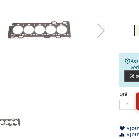
Ass
vér
Séle
Qté
AJOUT
AJOU