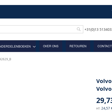
+31(0)13 51340
Rechercher
OVER ONS
RETOUREN
CONTACT
NDERDELENBOEKEN
642629_B
Volvo
Volvo
29,7
24,57 