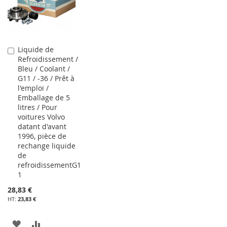
Liquide de
Ajouter
Refroidissement /
au
Bleu / Coolant /
panier
G11 / -36 / Prêt à
l'emploi /
Emballage de 5
litres / Pour
voitures Volvo
datant d'avant
1996, pièce de
rechange liquide
de
refroidissementG1
1
28,83 €
23,83 €
AJOUTER
AJOUTER