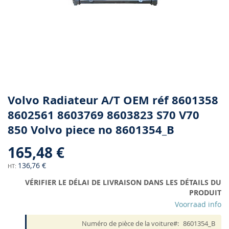
Skip
Volvo Radiateur A/T OEM réf 8601358
to
8602561 8603769 8603823 S70 V70
the
850 Volvo piece no 8601354_B
beginning
of
165,48 €
the
images
136,76 €
gallery
VÉRIFIER LE DÉLAI DE LIVRAISON DANS LES DÉTAILS DU
PRODUIT
Voorraad info
Numéro de pièce de la voiture
8601354_B