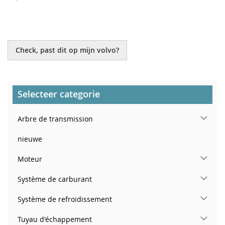
À
AU
MA
COMPARATEUR
LISTE
Check, past dit op mijn volvo?
D’ENVIE
Selecteer categorie
Arbre de transmission
nieuwe
Moteur
Système de carburant
Système de refroidissement
Tuyau d'échappement