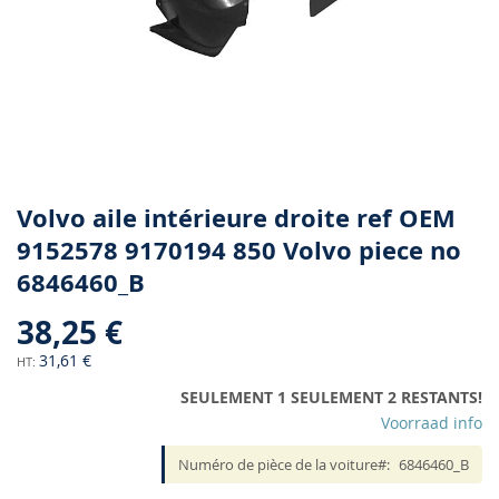
Skip
Volvo aile intérieure droite ref OEM
to
9152578 9170194 850 Volvo piece no
the
6846460_B
beginning
of
38,25 €
the
images
31,61 €
gallery
SEULEMENT 1 SEULEMENT 2 RESTANTS!
Voorraad info
Numéro de pièce de la voiture
6846460_B