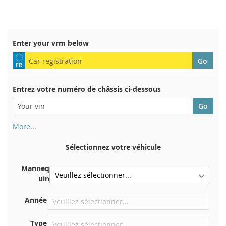
À
AU
À
AU
MA
COMPARATEUR
MA
COMPARATEUR
LISTE
LISTE
Enter your vrm below
D’ENVIE
D’ENVIE
Entrez votre numéro de châssis ci-dessous
More...
Votre numéro de châssis figure au dos de votre certificat
d'immatriculation. Et aussi dans la voiture
Sélectionnez votre véhicule
Sur la plaque inférieure du siège avant droit
Manneq
Centrer contre la cloison sous le capot
uin
Directement dans le compartiment moteur
Année
Près du pare-brise, sur le tableau de bord
Dans le montant de porte arrière droit
Type