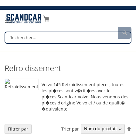
Allez
au
Mon panier
contenu
Rec
Refroidissement
Volvo 145 Refroidissement pieces, toutes
les pi�ces sont v�rifi�es avec les
pi�ces Scandcar Volvo. Nous vendons des
pi�ces d'origine Volvo et / ou de qualit�
�quivalente.
Pa
Trier par
Filtrer par
or