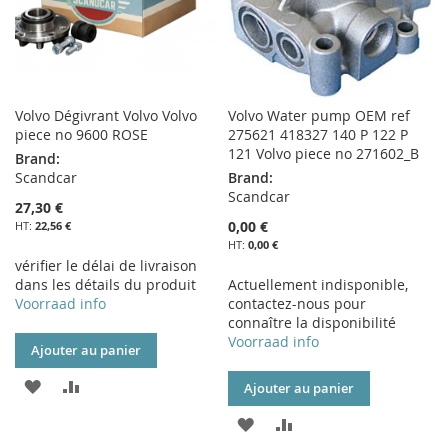
Volvo Dégivrant Volvo Volvo
Volvo Water pump OEM ref
piece no 9600 ROSE
275621 418327 140 P 122 P
121 Volvo piece no 271602_B
Brand:
Scandcar
Brand:
Scandcar
27,30 €
0,00 €
22,56 €
0,00 €
vérifier le délai de livraison
dans les détails du produit
Actuellement indisponible,
Voorraad info
contactez-nous pour
connaître la disponibilité
Voorraad info
Ajouter au panier
AJOUTER
AJOUTER
Ajouter au panier
À
AU
AJOUTER
AJOUTER