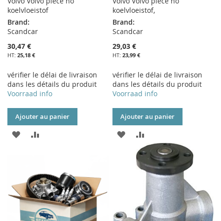
Volvo Volvo piece no
Volvo Volvo piece no
koelvloeistof
koelvloeistof,
Brand:
Brand:
Scandcar
Scandcar
30,47 €
29,03 €
25,18 €
23,99 €
vérifier le délai de livraison
vérifier le délai de livraison
dans les détails du produit
dans les détails du produit
Voorraad info
Voorraad info
Ajouter au panier
Ajouter au panier
AJOUTER
AJOUTER
AJOUTER
AJOUTER
À
AU
À
AU
MA
COMPARATEUR
MA
COMPARATEUR
LISTE
LISTE
D’ENVIE
D’ENVIE