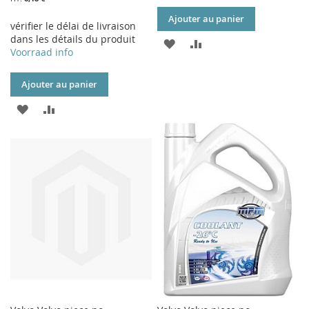
Ajouter au panier
vérifier le délai de livraison
dans les détails du produit
AJOUTER
AJOUTER
Voorraad info
À
AU
Ajouter au panier
MA
COMPARATEUR
AJOUTER
AJOUTER
LISTE
À
AU
D’ENVIE
MA
COMPARATEUR
LISTE
D’ENVIE