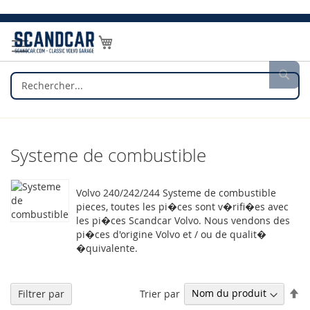
Allez
au
Mon panier
contenu
Rec
Systeme de combustible
Volvo 240/242/244 Systeme de combustible
pieces, toutes les pi�ces sont v�rifi�es avec
les pi�ces Scandcar Volvo. Nous vendons des
pi�ces d'origine Volvo et / ou de qualit�
�quivalente.
Pa
Trier par
Filtrer par
or