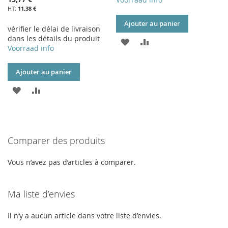
11,38 €
Ajouter au panier
vérifier le délai de livraison
dans les détails du produit
AJOUTER
AJOUTER
Voorraad info
À
AU
Ajouter au panier
MA
COMPARATEUR
AJOUTER
AJOUTER
LISTE
À
AU
D’ENVIE
MA
COMPARATEUR
Comparer des produits
LISTE
D’ENVIE
Vous n’avez pas d’articles à comparer.
Ma liste d’envies
Il n’y a aucun article dans votre liste d’envies.