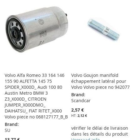
Volvo Alfa Romeo 33 164 146
Volvo Goujon manifold
155 90 ALFETTA 145 75
échappement latéral pour
SPIDER_X000D_ Audi 100 80
Volvo Volvo piece no 942077
Austin Metro BMW 3
Brand:
Z3_X000D_ CITROEN
Scandcar
JUMPER_X000DMO_
2,57 €
DAIHATSU_ FIAT RITET_X000
2,12 €
Volvo piece no 068127177_B_B
Brand:
vérifier le délai de livraison
SU
dans les détails du produit
13,77 €
Voorraad info