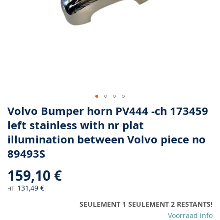
Skip
Volvo Bumper horn PV444 -ch 173459
to
left stainless with nr plat
the
illumination between Volvo piece no
beginning
of
89493S
the
images
159,10 €
gallery
131,49 €
SEULEMENT 1 SEULEMENT 2 RESTANTS!
Voorraad info