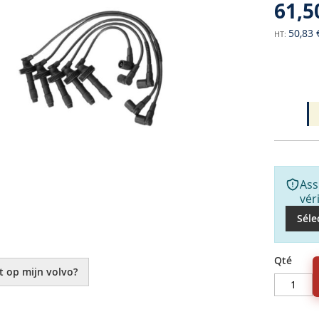
61,5
50,83 
Ass
vér
Séle
Qté
t op mijn volvo?