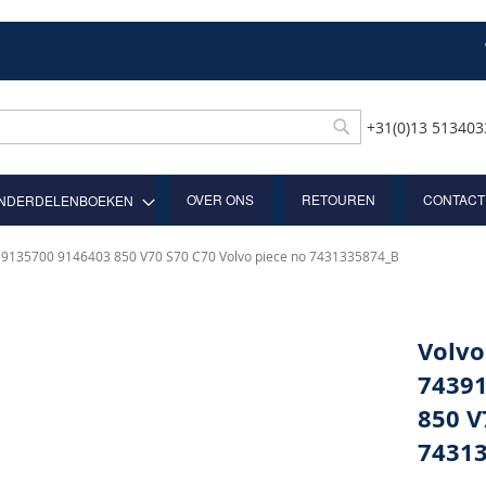
+31(0)13 51340
Rechercher
OVER ONS
RETOUREN
CONTACT
NDERDELENBOEKEN
6 9135700 9146403 850 V70 S70 C70 Volvo piece no 7431335874_B
Volvo
74391
850 V
7431