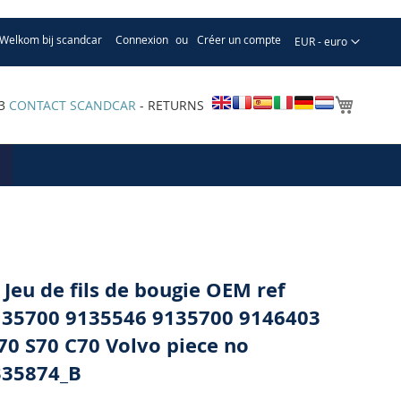
Welkom bij scandcar
Connexion
Créer un compte
Devise
EUR - euro
Mon pa
33
CONTACT SCANDCAR
- RETURNS
 Jeu de fils de bougie OEM ref
35700 9135546 9135700 9146403
70 S70 C70 Volvo piece no
335874_B