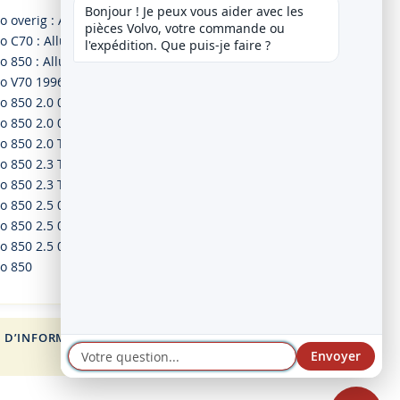
Bonjour ! Je peux vous aider avec les 
o overig : Allumage
pièces Volvo, votre commande ou 
vo C70 : Allumage
l'expédition. Que puis-je faire ?
vo 850 : Allumage
vo V70 1996-2001 : Allumage
o 850 2.0 06.91-12.96
o 850 2.0 08.94-12.96
o 850 2.0 Turbo 08.93-12.96
o 850 2.3 T5 08.93-07.96
o 850 2.3 T5-r 08.95-12.96
o 850 2.5 06.91-07.94
o 850 2.5 08.91-01.97
o 850 2.5 08.94-01.97
vo 850
 D’INFORMATION
FOR VOLVO
Envoyer