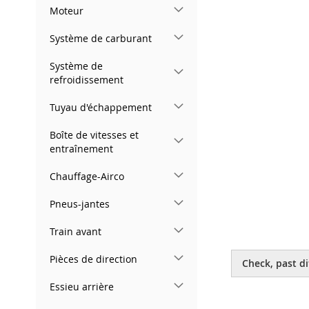
gallery
Moteur
Système de carburant
Système de
refroidissement
Tuyau d'échappement
Boîte de vitesses et
entraînement
Chauffage-Airco
Pneus-jantes
Train avant
Skip
to
Pièces de direction
Check, past di
the
beginning
Essieu arrière
of
the