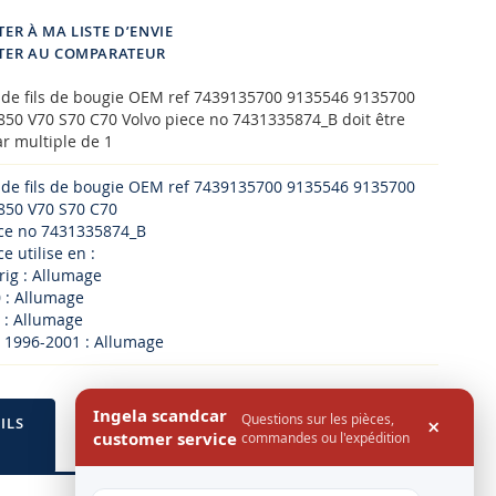
ER À MA LISTE D’ENVIE
TER AU COMPARATEUR
u de fils de bougie OEM ref 7439135700 9135546 9135700
850 V70 S70 C70 Volvo piece no 7431335874_B doit être
r multiple de 1
u de fils de bougie OEM ref 7439135700 9135546 9135700
850 V70 S70 C70
ece no 7431335874_B
e utilise en :
rig : Allumage
 : Allumage
 : Allumage
0 1996-2001 : Allumage
Ingela scandcar
Questions sur les pièces,
×
ILS
customer service
commandes ou l'expédition