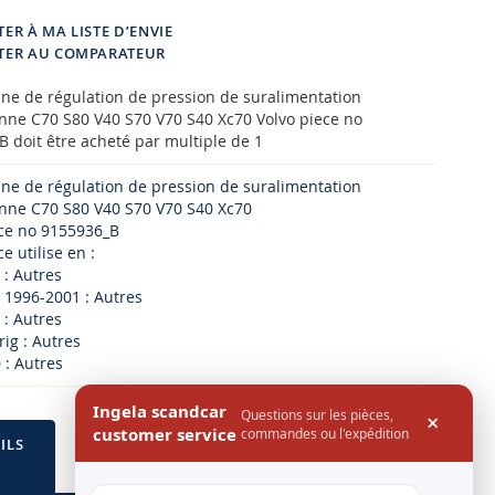
ER À MA LISTE D’ENVIE
TER AU COMPARATEUR
ne de régulation de pression de suralimentation
nne C70 S80 V40 S70 V70 S40 Xc70 Volvo piece no
 doit être acheté par multiple de 1
ne de régulation de pression de suralimentation
anne C70 S80 V40 S70 V70 S40 Xc70
ece no 9155936_B
e utilise en :
 : Autres
 1996-2001 : Autres
 : Autres
rig : Autres
 : Autres
Ingela scandcar
Questions sur les pièces,
×
customer service
commandes ou l'expédition
ILS