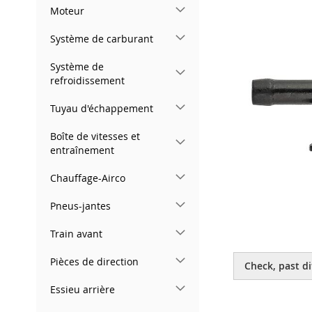
gallery
Moteur
Système de carburant
Système de
refroidissement
Tuyau d'échappement
Boîte de vitesses et
entraînement
Chauffage-Airco
Pneus-jantes
Train avant
Skip
to
Pièces de direction
Check, past di
the
beginning
Essieu arrière
of
the