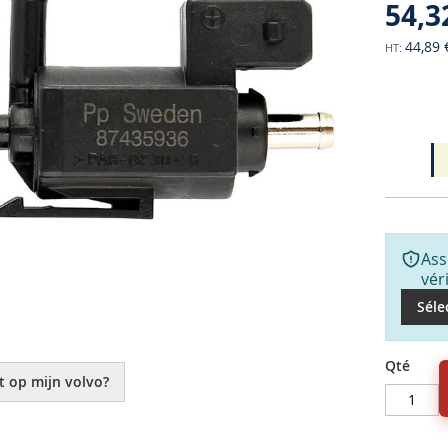
54,3
44,89 
Ass
vér
Séle
Qté
t op mijn volvo?