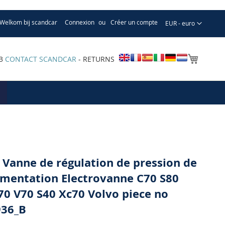
Welkom bij scandcar
Connexion
Créer un compte
Devise
EUR - euro
Mon pa
33
CONTACT SCANDCAR
- RETURNS
 Vanne de régulation de pression de
imentation Electrovanne C70 S80
70 V70 S40 Xc70 Volvo piece no
936_B