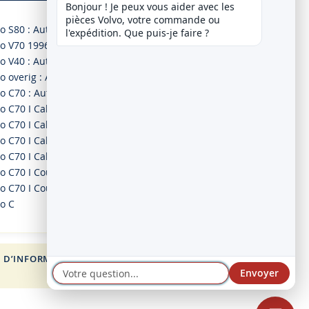
Bonjour ! Je peux vous aider avec les 
pièces Volvo, votre commande ou 
o S80 : Autres
l'expédition. Que puis-je faire ?
vo V70 1996-2001 : Autres
o V40 : Autres
o overig : Autres
o C70 : Autres
o C70 I Cabriolet 2.0 03.98-10.05
o C70 I Cabriolet 2.0 T 03.98-10.05
o C70 I Cabriolet 2.3 T-5 03.98-10.05
o C70 I Cabriolet 2.5 T 03.98-10.05
o C70 I Coupé 2.0 03.97-09.02
o C70 I Coupé 2.0 T 03.97-09.02
vo C
 D’INFORMATION
FOR VOLVO
Envoyer