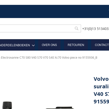
+31(0)13 51340
Rechercher
OVER ONS
RETOUREN
CONTACT
NDERDELENBOEKEN
on Electrovanne C70 S80 V40 S70 V70 S40 Xc70 Volvo piece no 9155936_B
Volvo
sural
V40 S
9155