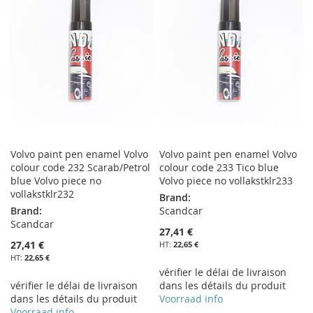
LISTE
LISTE
D’ENVIE
D’ENVIE
Volvo paint pen enamel Volvo
Volvo paint pen enamel Volvo
colour code 232 Scarab/Petrol
colour code 233 Tico blue
blue Volvo piece no
Volvo piece no vollakstklr233
vollakstklr232
Brand:
Brand:
Scandcar
Scandcar
27,41 €
27,41 €
22,65 €
22,65 €
vérifier le délai de livraison
vérifier le délai de livraison
dans les détails du produit
dans les détails du produit
Voorraad info
Voorraad info