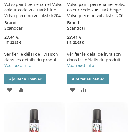
Volvo paint pen enamel Volvo
Volvo paint pen enamel Volvo
colour code 204 Dark blue
colour code 206 Dark beige
Volvo piece no vollakstklr204
Volvo piece no vollakstklr206
Brand:
Brand:
Scandcar
Scandcar
27,41 €
27,41 €
22,65 €
22,65 €
vérifier le délai de livraison
vérifier le délai de livraison
dans les détails du produit
dans les détails du produit
Voorraad info
Voorraad info
Ajouter au panier
Ajouter au panier
AJOUTER
AJOUTER
AJOUTER
AJOUTER
À
AU
À
AU
MA
COMPARATEUR
MA
COMPARATEUR
LISTE
LISTE
D’ENVIE
D’ENVIE