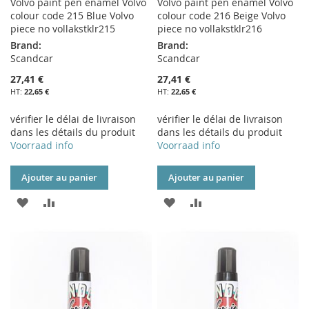
Volvo paint pen enamel Volvo
Volvo paint pen enamel Volvo
colour code 215 Blue Volvo
colour code 216 Beige Volvo
piece no vollakstklr215
piece no vollakstklr216
Brand:
Brand:
Scandcar
Scandcar
27,41 €
27,41 €
22,65 €
22,65 €
vérifier le délai de livraison
vérifier le délai de livraison
dans les détails du produit
dans les détails du produit
Voorraad info
Voorraad info
Ajouter au panier
Ajouter au panier
AJOUTER
AJOUTER
AJOUTER
AJOUTER
À
AU
À
AU
MA
COMPARATEUR
MA
COMPARATEUR
LISTE
LISTE
D’ENVIE
D’ENVIE