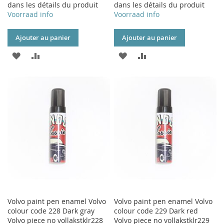
dans les détails du produit
dans les détails du produit
Voorraad info
Voorraad info
Ajouter au panier
Ajouter au panier
AJOUTER
AJOUTER
AJOUTER
AJOUTER
À
AU
À
AU
MA
COMPARATEUR
MA
COMPARATEUR
LISTE
LISTE
D’ENVIE
D’ENVIE
Volvo paint pen enamel Volvo
Volvo paint pen enamel Volvo
colour code 228 Dark gray
colour code 229 Dark red
Volvo piece no vollakstklr228
Volvo piece no vollakstklr229