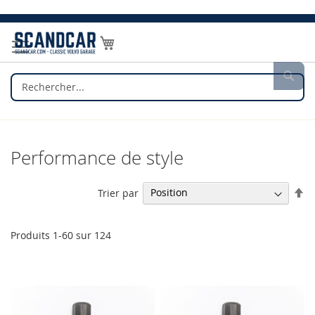
Allez
au
Mon panier
contenu
Rec
Performance de style
Pa
Trier par
or
dé
Produits
1
-
60
sur
124