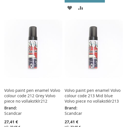
À
AU
AJOUTER
AJOUTER
MA
COMPARATEUR
À
AU
LISTE
MA
COMPARATEUR
D’ENVIE
LISTE
D’ENVIE
Volvo paint pen enamel Volvo
Volvo paint pen enamel Volvo
colour code 212 Grey Volvo
colour code 213 Mid blue
piece no vollakstklr212
Volvo piece no vollakstklr213
Brand:
Brand:
Scandcar
Scandcar
27,41 €
27,41 €
22,65 €
22,65 €