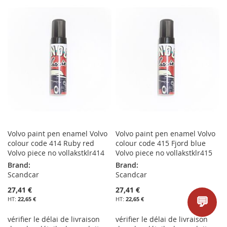
À
AU
À
AU
MA
COMPARATEUR
MA
COMPARATEUR
LISTE
LISTE
D’ENVIE
D’ENVIE
Volvo paint pen enamel Volvo
Volvo paint pen enamel Volvo
colour code 414 Ruby red
colour code 415 Fjord blue
Volvo piece no vollakstklr414
Volvo piece no vollakstklr415
Brand:
Brand:
Scandcar
Scandcar
27,41 €
27,41 €
💬
22,65 €
22,65 €
vérifier le délai de livraison
vérifier le délai de livraison