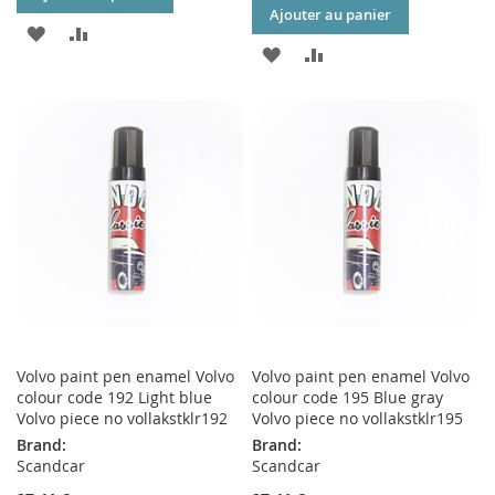
Ajouter au panier
AJOUTER
AJOUTER
AJOUTER
AJOUTER
À
AU
À
AU
MA
COMPARATEUR
MA
COMPARATEUR
LISTE
LISTE
D’ENVIE
D’ENVIE
Volvo paint pen enamel Volvo
Volvo paint pen enamel Volvo
colour code 192 Light blue
colour code 195 Blue gray
Volvo piece no vollakstklr192
Volvo piece no vollakstklr195
Brand:
Brand:
Scandcar
Scandcar