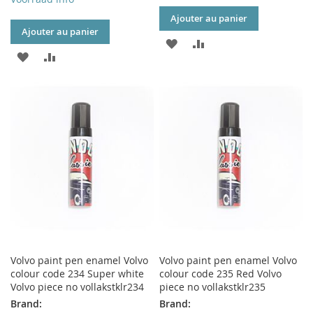
Ajouter au panier
Ajouter au panier
AJOUTER
AJOUTER
AJOUTER
AJOUTER
À
AU
À
AU
MA
COMPARATEUR
MA
COMPARATEUR
LISTE
LISTE
D’ENVIE
D’ENVIE
Volvo paint pen enamel Volvo
Volvo paint pen enamel Volvo
colour code 234 Super white
colour code 235 Red Volvo
Volvo piece no vollakstklr234
piece no vollakstklr235
Brand:
Brand: