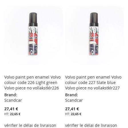
À
AU
À
AU
MA
COMPARATEUR
MA
COMPARATEUR
LISTE
LISTE
D’ENVIE
D’ENVIE
Volvo paint pen enamel Volvo
Volvo paint pen enamel Volvo
colour code 226 Light green
colour code 227 Slate blue
Volvo piece no vollakstklr226
Volvo piece no vollakstklr227
Brand:
Brand:
Scandcar
Scandcar
27,41 €
27,41 €
22,65 €
22,65 €
vérifier le délai de livraison
vérifier le délai de livraison