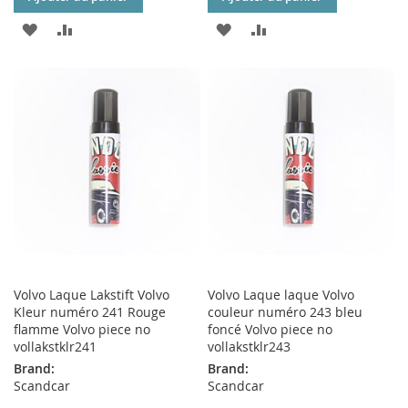
AJOUTER
AJOUTER
AJOUTER
AJOUTER
À
AU
À
AU
MA
COMPARATEUR
MA
COMPARATEUR
LISTE
LISTE
D’ENVIE
D’ENVIE
Volvo Laque Lakstift Volvo
Volvo Laque laque Volvo
Kleur numéro 241 Rouge
couleur numéro 243 bleu
flamme Volvo piece no
foncé Volvo piece no
vollakstklr241
vollakstklr243
Brand:
Brand:
Scandcar
Scandcar