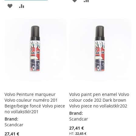
AJOUTER
AJOUTER
À
AU
À
AU
MA
COMPARATEUR
MA
COMPARATEUR
LISTE
LISTE
D’ENVIE
D’ENVIE
Volvo Peinture marqueur
Volvo paint pen enamel Volvo
Volvo couleur numéro 201
colour code 202 Dark brown
Beige/beige foncé Volvo piece
Volvo piece no vollakstklr202
no vollakstklr201
Brand:
Brand:
Scandcar
Scandcar
27,41 €
27,41 €
22,65 €