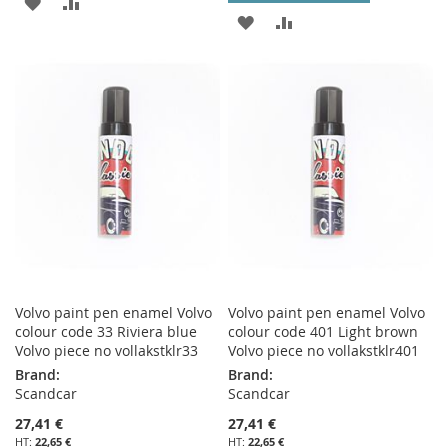
AJOUTER
AJOUTER
AJOUTER
AJOUTER
À
AU
À
AU
MA
COMPARATEUR
MA
COMPARATEUR
LISTE
LISTE
D’ENVIE
D’ENVIE
Volvo paint pen enamel Volvo
Volvo paint pen enamel Volvo
colour code 33 Riviera blue
colour code 401 Light brown
Volvo piece no vollakstklr33
Volvo piece no vollakstklr401
Brand:
Brand:
Scandcar
Scandcar
27,41 €
27,41 €
22,65 €
22,65 €