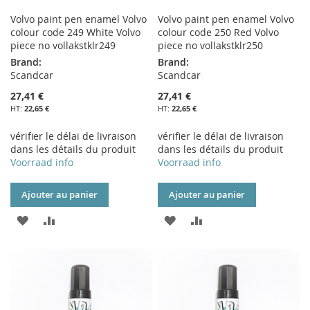
Volvo paint pen enamel Volvo
Volvo paint pen enamel Volvo
colour code 249 White Volvo
colour code 250 Red Volvo
piece no vollakstklr249
piece no vollakstklr250
Brand:
Brand:
Scandcar
Scandcar
27,41 €
27,41 €
22,65 €
22,65 €
vérifier le délai de livraison
vérifier le délai de livraison
dans les détails du produit
dans les détails du produit
Voorraad info
Voorraad info
Ajouter au panier
Ajouter au panier
AJOUTER
AJOUTER
AJOUTER
AJOUTER
À
AU
À
AU
MA
COMPARATEUR
MA
COMPARATEUR
LISTE
LISTE