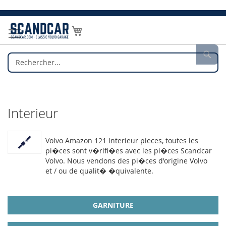
Allez
au
Mon panier
contenu
Rec
Interieur
Volvo Amazon 121 Interieur pieces, toutes les
pi�ces sont v�rifi�es avec les pi�ces Scandcar
Volvo. Nous vendons des pi�ces d'origine Volvo
et / ou de qualit� �quivalente.
GARNITURE