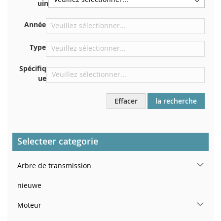
Centrer contre la cloison sous le capot
uin
Directement dans le compartiment moteur
Année
Près du pare-brise, sur le tableau de bord
Dans le montant de porte arrière droit
Type
Spécifiq
ue
Effacer
la recherche
Selecteer categorie
Arbre de transmission
nieuwe
Moteur