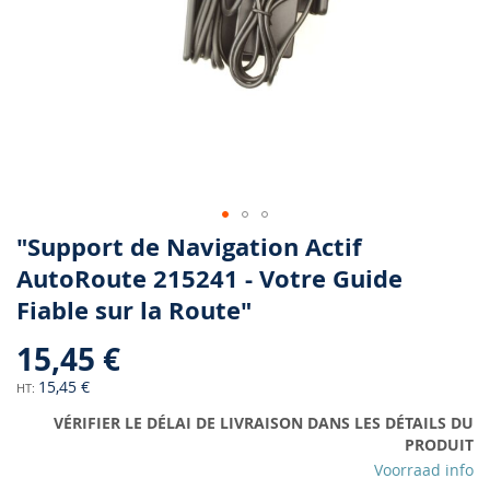
Skip
"Support de Navigation Actif
to
AutoRoute 215241 - Votre Guide
the
Fiable sur la Route"
beginning
of
15,45 €
the
images
15,45 €
gallery
VÉRIFIER LE DÉLAI DE LIVRAISON DANS LES DÉTAILS DU
PRODUIT
Voorraad info