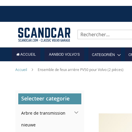
Allez
au
contenu
Rechercher
ACCUEIL
AANBOD VOLVO’S
CATEGORIËN
O
Accueil
Ensemble de feux arrière PV50 pour Volvo (2 pièces)
Skip
Selecteer categorie
to
the
end
Arbre de transmission
of
the
nieuwe
images