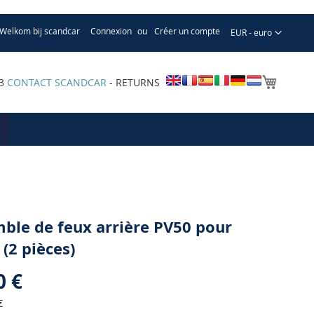
Welkom bij scandcar
Connexion
Créer un compte
Devise
EUR - euro
Mon pa
33
CONTACT SCANDCAR
- RETURNS
ble de feux arrière PV50 pour
 (2 pièces)
0 €
€