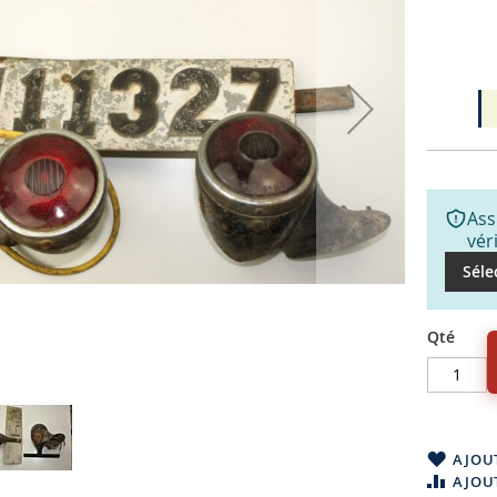
Ass
vér
Séle
Qté
AJOUT
AJOU