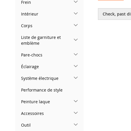
Frein
Skip
to
Intérieur
Check, past di
the
beginning
Corps
of
the
Liste de garniture et
images
emblème
gallery
Pare-chocs
Éclairage
Système électrique
Performance de style
Peinture laque
Accessoires
Outil