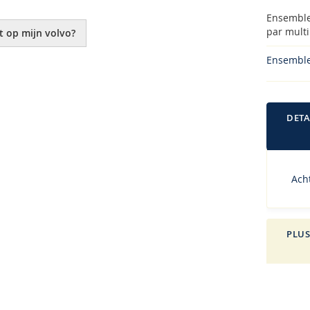
Ensemble 
par multi
t op mijn volvo?
Ensemble 
DETA
Acht
PLUS