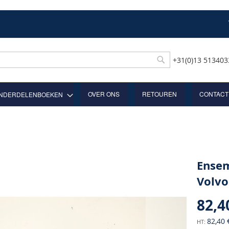
+31(0)13 51340
Rechercher
OVER ONS
RETOUREN
CONTACT
NDERDELENBOEKEN
Ensem
Volvo
82,4
82,40 