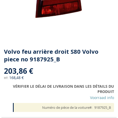
Skip
Volvo feu arrière droit S80 Volvo
to
piece no 9187925_B
the
beginning
203,86 €
of
the
168,48 €
images
VÉRIFIER LE DÉLAI DE LIVRAISON DANS LES DÉTAILS DU
gallery
PRODUIT
Voorraad info
Numéro de pièce de la voiture
9187925_B