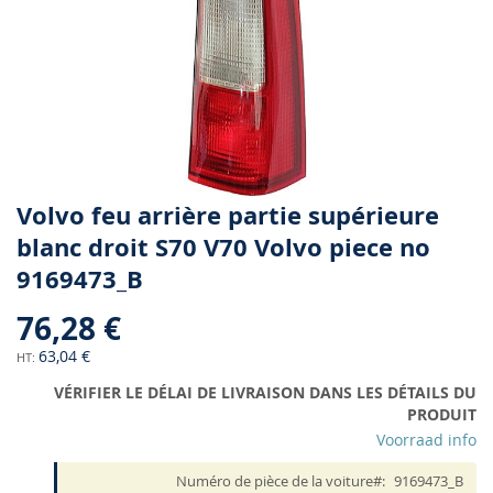
Skip
Volvo feu arrière partie supérieure
to
blanc droit S70 V70 Volvo piece no
the
9169473_B
beginning
of
76,28 €
the
images
63,04 €
gallery
VÉRIFIER LE DÉLAI DE LIVRAISON DANS LES DÉTAILS DU
PRODUIT
Voorraad info
Numéro de pièce de la voiture
9169473_B