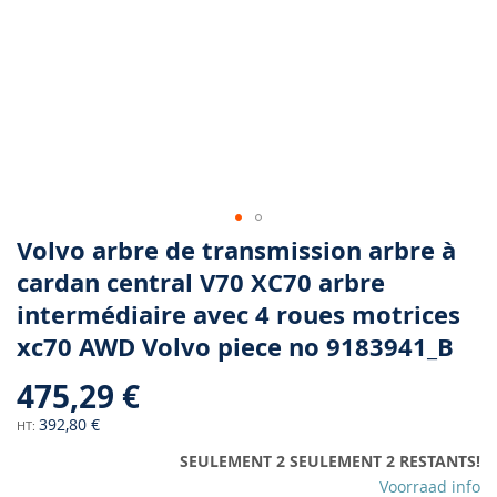
Skip
Volvo arbre de transmission arbre à
to
cardan central V70 XC70 arbre
the
intermédiaire avec 4 roues motrices
beginning
of
xc70 AWD Volvo piece no 9183941_B
the
images
475,29 €
gallery
392,80 €
SEULEMENT 2 SEULEMENT 2 RESTANTS!
Voorraad info