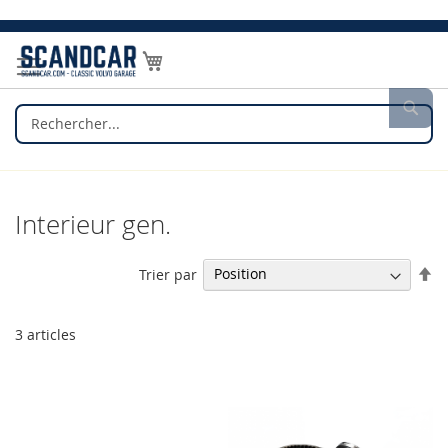
Allez
au
Mon panier
contenu
Rec
Interieur gen.
Pa
Trier par
or
dé
3
articles