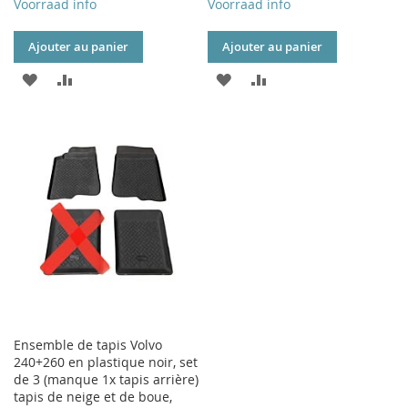
Voorraad info
Voorraad info
Ajouter au panier
Ajouter au panier
AJOUTER
AJOUTER
AJOUTER
AJOUTER
À
AU
À
AU
MA
COMPARATEUR
MA
COMPARATEUR
LISTE
LISTE
D’ENVIE
D’ENVIE
Ensemble de tapis Volvo
240+260 en plastique noir, set
de 3 (manque 1x tapis arrière)
tapis de neige et de boue,