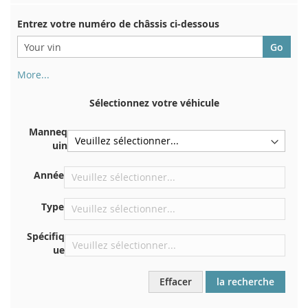
Entrez votre numéro de châssis ci-dessous
More...
Votre numéro de châssis figure au dos de votre certificat
d'immatriculation. Et aussi dans la voiture
Sélectionnez votre véhicule
Sur la plaque inférieure du siège avant droit
Manneq
Centrer contre la cloison sous le capot
uin
Directement dans le compartiment moteur
Année
Près du pare-brise, sur le tableau de bord
Dans le montant de porte arrière droit
Type
Spécifiq
ue
Effacer
la recherche