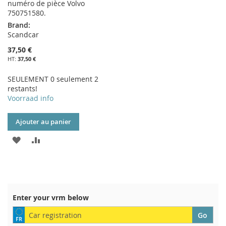
numéro de pièce Volvo
750751580.
Brand:
Scandcar
37,50 €
37,50 €
SEULEMENT 0 seulement 2
restants!
Voorraad info
Ajouter au panier
AJOUTER
AJOUTER
À
AU
MA
COMPARATEUR
LISTE
Enter your vrm below
D’ENVIE