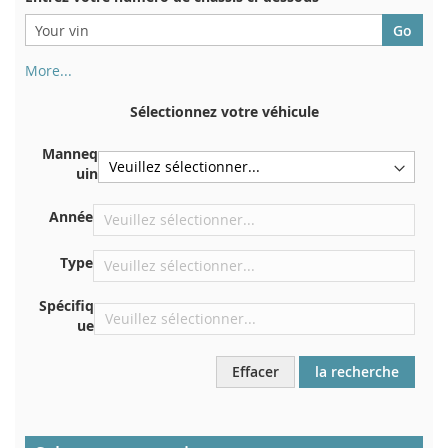
More...
Votre numéro de châssis figure au dos de votre certificat
d'immatriculation. Et aussi dans la voiture
Sélectionnez votre véhicule
Sur la plaque inférieure du siège avant droit
Manneq
Centrer contre la cloison sous le capot
uin
Directement dans le compartiment moteur
Année
Près du pare-brise, sur le tableau de bord
Dans le montant de porte arrière droit
Type
Spécifiq
ue
Effacer
la recherche