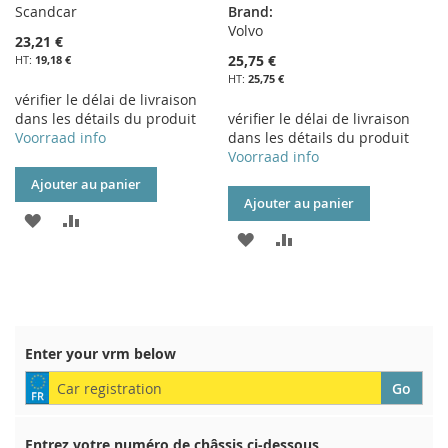
Scandcar
Brand:
Volvo
23,21 €
25,75 €
19,18 €
25,75 €
vérifier le délai de livraison
dans les détails du produit
vérifier le délai de livraison
Voorraad info
dans les détails du produit
Voorraad info
Ajouter au panier
Ajouter au panier
AJOUTER
AJOUTER
AJOUTER
AJOUTER
À
AU
À
AU
MA
COMPARATEUR
MA
COMPARATEUR
LISTE
LISTE
Enter your vrm below
D’ENVIE
D’ENVIE
Entrez votre numéro de châssis ci-dessous