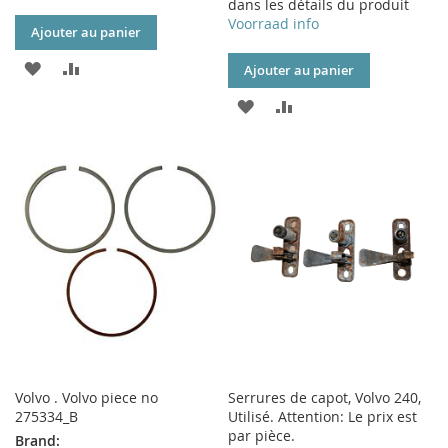
dans les détails du produit
Voorraad info
Ajouter au panier
AJOUTER
AJOUTER
Ajouter au panier
À
AU
AJOUTER
AJOUTER
MA
COMPARATEUR
À
AU
LISTE
MA
COMPARATEUR
D’ENVIE
LISTE
D’ENVIE
Volvo . Volvo piece no
Serrures de capot, Volvo 240,
275334_B
Utilisé. Attention: Le prix est
par pièce.
Brand: