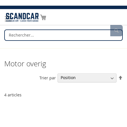
Allez
au
Mon panier
contenu
Rec
Motor overig
Pa
Trier par
or
dé
4
articles