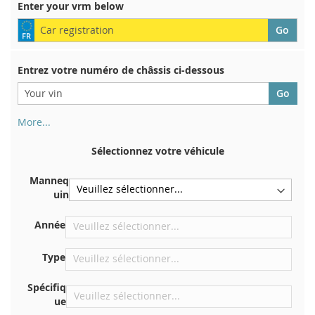
Enter your vrm below
Entrez votre numéro de châssis ci-dessous
More...
Votre numéro de châssis figure au dos de votre certificat
d'immatriculation. Et aussi dans la voiture
Sélectionnez votre véhicule
Sur la plaque inférieure du siège avant droit
Manneq
Centrer contre la cloison sous le capot
uin
Directement dans le compartiment moteur
Année
Près du pare-brise, sur le tableau de bord
Dans le montant de porte arrière droit
Type
Spécifiq
ue