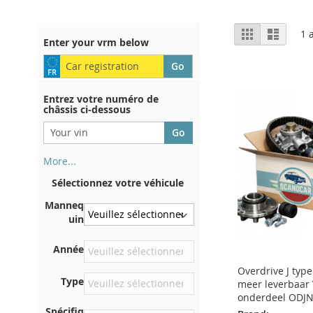
Afficher
Grille
Liste
1
a
Enter your vrm below
en
Entrez votre numéro de
châssis ci-dessous
More...
Votre numéro de châssis figure
Sélectionnez votre véhicule
au dos de votre certificat
d'immatriculation. Et aussi
Manneq
dans la voiture
uin
Sur la plaque inférieure du
Année
siège avant droit
Overdrive J type
Centrer contre la cloison
Type
meer leverbaar 
sous le capot
onderdeel ODJ
Directement dans le
Spécifiq