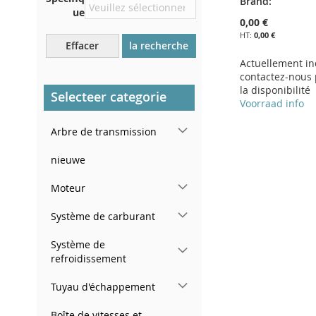
Brand:
compartiment moteur
ue
0,00 €
Près du pare-brise, sur le
0,00 €
tableau de bord
Effacer
la recherche
Actuellement in
Dans le montant de porte
contactez-nous 
arrière droit
la disponibilité
Selecteer categorie
Voorraad info
Ajouter au panier
Arbre de transmission
AJOUTER
nieuwe
À
AJOUTER
Moteur
MA
AU
Système de carburant
LISTE
COMPARATEUR
Système de
D’ENVIE
refroidissement
Tuyau d'échappement
Boîte de vitesses et