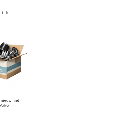
rticle
 nieuw niet
Volvo
N