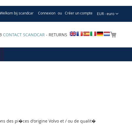
Welkom bij scandcar
Connexion
Créer un compte
Devise
EUR - euro
Mon pa
33
CONTACT SCANDCAR
- RETURNS
ns des pi�ces d'origine Volvo et / ou de qualit�