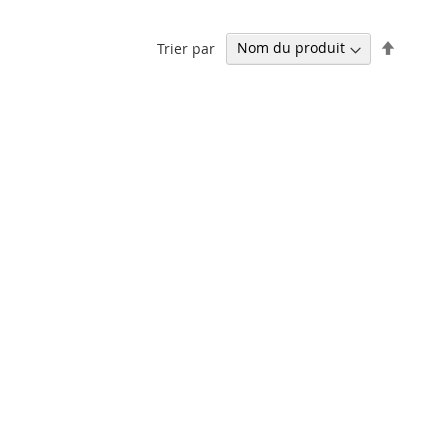
Par
Trier par
ordre
décrois