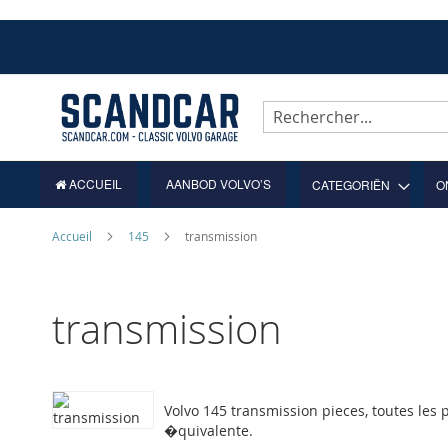
Allez
au
contenu
Rechercher
ACCUEIL
AANBOD VOLVO’S
CATEGORIËN
O
Accueil
145
transmission
transmission
Volvo 145 transmission pieces, toutes les
�quivalente.