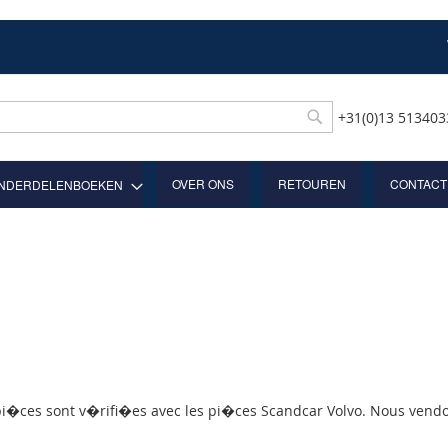
+31(0)13 51340
Rechercher
OVER ONS
RETOUREN
CONTACT
NDERDELENBOEKEN
 pi�ces sont v�rifi�es avec les pi�ces Scandcar Volvo. Nous vendo