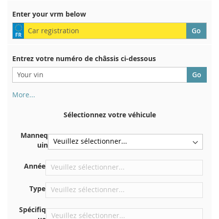
Enter your vrm below
Entrez votre numéro de châssis ci-dessous
More...
Votre numéro de châssis figure au dos de votre certificat
d'immatriculation. Et aussi dans la voiture
Sélectionnez votre véhicule
Sur la plaque inférieure du siège avant droit
Manneq
Centrer contre la cloison sous le capot
uin
Directement dans le compartiment moteur
Année
Près du pare-brise, sur le tableau de bord
Dans le montant de porte arrière droit
Type
Spécifiq