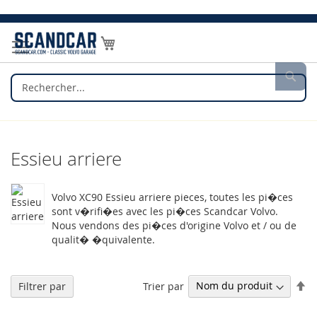
Allez
au
Mon panier
contenu
Rec
Essieu arriere
Volvo XC90 Essieu arriere pieces, toutes les pi�ces
sont v�rifi�es avec les pi�ces Scandcar Volvo.
Nous vendons des pi�ces d'origine Volvo et / ou de
qualit� �quivalente.
Pa
Trier par
Filtrer par
or
dé