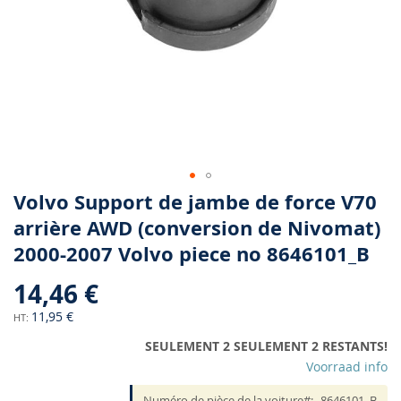
Skip
Volvo Support de jambe de force V70
to
arrière AWD (conversion de Nivomat)
the
2000-2007 Volvo piece no 8646101_B
beginning
of
14,46 €
the
images
11,95 €
gallery
SEULEMENT 2 SEULEMENT 2 RESTANTS!
Voorraad info
Numéro de pièce de la voiture
8646101_B