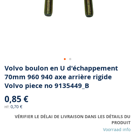
Skip
Volvo boulon en U d'échappement
to
70mm 960 940 axe arrière rigide
the
Volvo piece no 9135449_B
beginning
of
0,85 €
the
images
0,70 €
gallery
VÉRIFIER LE DÉLAI DE LIVRAISON DANS LES DÉTAILS DU
PRODUIT
Voorraad info