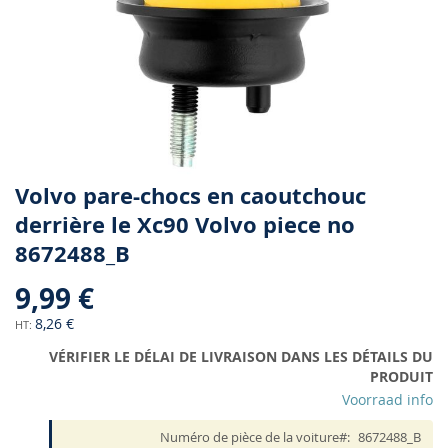
Skip
Volvo pare-chocs en caoutchouc
to
derrière le Xc90 Volvo piece no
the
8672488_B
beginning
of
9,99 €
the
images
8,26 €
gallery
VÉRIFIER LE DÉLAI DE LIVRAISON DANS LES DÉTAILS DU
PRODUIT
Voorraad info
Numéro de pièce de la voiture
8672488_B