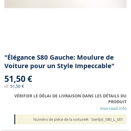
Skip
"Élégance S80 Gauche: Moulure de
to
Voiture pour un Style Impeccable"
the
beginning
51,50 €
of
the
51,50 €
images
VÉRIFIER LE DÉLAI DE LIVRAISON DANS LES DÉTAILS DU
gallery
PRODUIT
Voorraad info
Numéro de pièce de la voiture
Sierlijst_S80_L_001